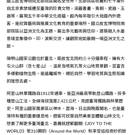
國立故宮博物院北部院區聞名全世界，北部院區收藏約七十萬件
自北京紫禁城遷至臺灣的珍貴文物，涵蓋書畫、青銅、瓷器、玉
器等，展現五千年中華文化底蘊。館內每年吸引大批國內外遊
客，是欣賞藝術與推廣文化教育的重要場所。國立故宮博物院南
部院區以亞洲文化為主題，展出多元藝術與信仰，建築融入水墨
意境並象徵中、印、波斯交流，讓觀眾宛如展開一場亞洲文化之
旅。
陽明山國家公園位於臺北，距故宮北院約三十分鐘車程，擁有大
屯火山群（含七星山）、溫泉及噴氣孔等火山地質景觀，並富含
多樣動植物生態，是遠離城市、親近自然、學習地質與生態知識
的理想去處。
阿里山林業鐵路自1912年通車，是亞洲最高窄軌登山鐵路，採多
種登山工法，全線海拔落差2,421公尺，見證臺灣鐵路與林業歷
史。阿里山國家風景區以神木、雲海、日出與晚霞聞名，也是臺
灣特有種的重要棲息地，遊客可欣賞自然美景並體驗山林文化。
想要了解更多臺灣臺北、嘉義就趕緊翻開《JOY TO THE
WORLD》第310期的〈Around the World〉和享受這段奇妙的旅