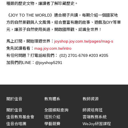
種類的歷史文物，讓讀者了解珍藏歷史。
《JOY TO THE WORLD》適合親子共讀，每期介紹一個國家地
方的自然景觀與人文風情，結合豐富有趣的故事、遊戲及DIY等單
元，讓孩子自然使用英語，開啟國際觀、認識全世界！
馬上訂閱，開始環遊世界：
joyshop.joy.com.tw/pages/mag-s
免先試讀看看：
mag.joy.com.tw/intro
有任何問題？打電話給我們： (02) 2701-6769 #203 #205
加我們的LINE：@joyshop5291
關於佳音
教育體系
教師資源
關於佳音
全國據點查詢
師資培育班
佳音教育基金會
班別介紹
雲端教務系統
佳音合唱團
學藝競賽
WeJoy研習課程