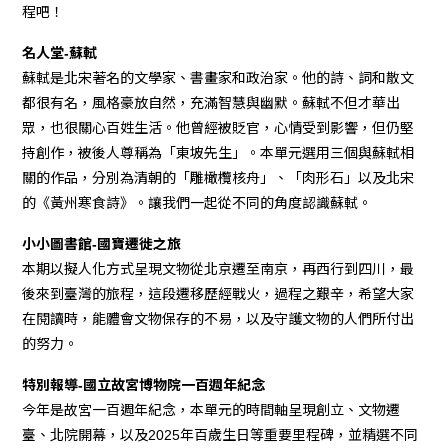
程吧！
名人堂-蘇軾
蘇軾是北宋著名的文學家、書畫家和政治家。他的詩、詞和散文
都很有名，風格豪放自然，充滿智慧與幽默。蘇軾不但才華出
眾，也很關心百姓生活。他曾經被貶官，心情受到影響，但仍堅
持創作，被後人尊稱為「東坡先生」。本單元選用三個與蘇軾相
關的作品，分別為清朝的「雕橄欖核舟」、「肉形石」以及北宋
的《黃州寒食詩》。讓我們一起從不同的角度認識蘇軾。
小小圖書館-國寶遷徙之旅
本期以擬人化方式呈現文物從北京遷至南京，再西行到四川，最
後來到臺灣的旅程，這段遷移歷經戰火，過程之艱辛，希望大家
在閱讀時，能體會文物保存的不易，以及守護文物的人們所付出
的努力。
特別報導-國立故宮博物院一百週年紀念
今年是故宮一百週年紀念，本單元的時間軸呈現創立、文物遷
臺、北院開幕，以及2025年百歲生日等重要里程碑，並精選不同