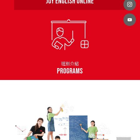
Joy English Online
班別介紹
PROGRAMS