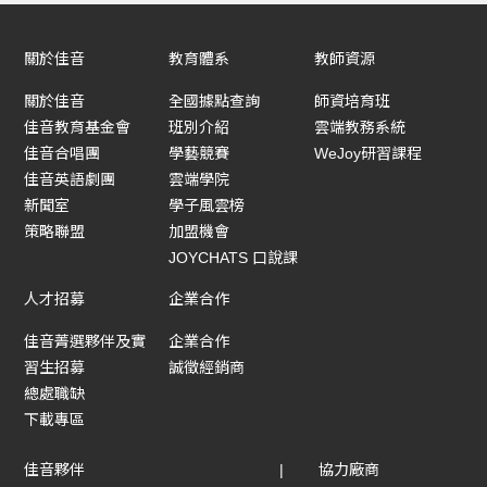
關於佳音
教育體系
教師資源
關於佳音
全國據點查詢
師資培育班
佳音教育基金會
班別介紹
雲端教務系統
佳音合唱團
學藝競賽
WeJoy研習課程
佳音英語劇團
雲端學院
新聞室
學子風雲榜
策略聯盟
加盟機會
JOYCHATS 口說課
人才招募
企業合作
佳音菁選夥伴及實
企業合作
習生招募
誠徵經銷商
總處職缺
下載專區
佳音夥伴
協力廠商