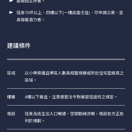
能親自主持者。
班舍70坪以上、四樓以下(一樓店面尤佳)、可申請立案、並
具發展潛力者。
建議條件
區域
以小學旁邊且學區人數具相當規模或附近住宅密度高之
區域。
樓層
4樓以下最佳，注意建管法令對補習班設校之規定。
格局
班舍及逃生出入口暢通，空間動線流暢，格局愈方正愈
利於規劃。